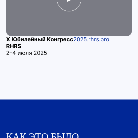
X Юбилейный Конгресс
2025.rhrs.pro
I
RHRS
2
2–4 июля 2025
КАК ЭТО БЫЛО